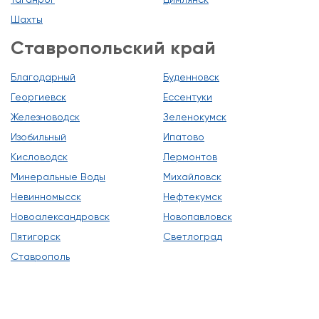
Шахты
Ставропольский край
Благодарный
Буденновск
Георгиевск
Ессентуки
Железноводск
Зеленокумск
Изобильный
Ипатово
Кисловодск
Лермонтов
Минеральные Воды
Михайловск
Невинномысск
Нефтекумск
Новоалександровск
Новопавловск
Пятигорск
Светлоград
Ставрополь