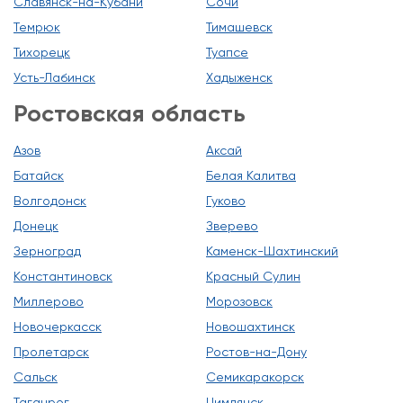
Славянск-на-Кубани
Сочи
Темрюк
Тимашевск
Тихорецк
Туапсе
Усть-Лабинск
Хадыженск
Ростовская область
Азов
Аксай
Батайск
Белая Калитва
Волгодонск
Гуково
Донецк
Зверево
Зерноград
Каменск-Шахтинский
Константиновск
Красный Сулин
Миллерово
Морозовск
Новочеркасск
Новошахтинск
Пролетарск
Ростов-на-Дону
Сальск
Семикаракорск
Таганрог
Цимлянск